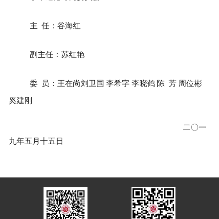
主
任：谷海红
副主任：苏红艳
委
员：王在尚刘卫国 李希字 李晓鹤
陈
芳 周位彬
奚建刚
二〇一
九年五月十五日